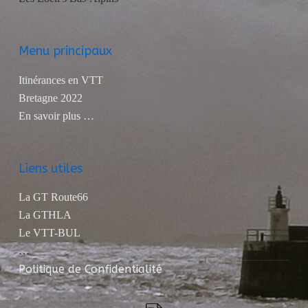
Menu principaux
Itinérances en VTT
Bretagne 2022
En savoir plus …
Liens utiles
La GT Route66
La GTHLA
Le VTT-BUL
…
Politique de Confidentialité