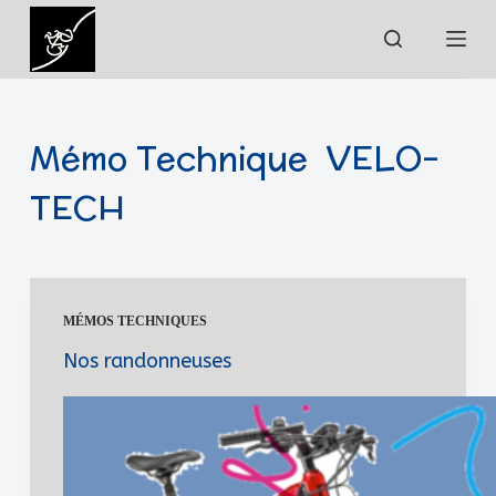
P
a
s
s
e
Mémo Technique
VELO-
r
TECH
a
u
c
o
n
MÉMOS TECHNIQUES
t
Nos randonneuses
e
n
u