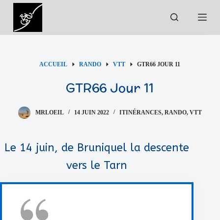
P
a
s
s
e
ACCUEIL
RANDO
VTT
GTR66 JOUR 11
r
GTR66 Jour 11
a
u
c
MRLOEIL
14 JUIN 2022
ITINÉRANCES
,
RANDO
,
VTT
o
n
Le 14 juin, de Bruniquel la descente
t
vers le Tarn
e
n
u